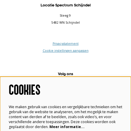
Locatie Spectrum Schijndel
Steeg 9
5482 WN Schijndel
Privacystatement
Cookie instellingen aanpassen
Volg ons
COOKIES
Meld je aan voor de nieuwsbrief
We maken gebruik van cookies en vergelijkbare technieken om het
gebruik van de website te analyseren, om het mogelijk te maken
content van derden af te beelden, zoals ook video’s, en voor
verschillende andere toepassingen. Deze cookies worden ook
geplaatst door derden.
Meer informatie…
Aanmelden