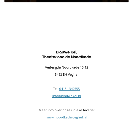
Blauwe Kei,
Theater aan de Noordkade
Verlengde Noordkade 10-12
5462 EH Veghel
Tel:
0413 - 342555
info@blauwekei.nl
Meer info over onze unieke locatie:
www.noordkade-veghel.nl