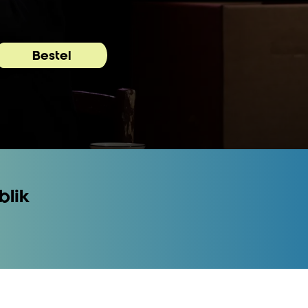
Bestel
blik