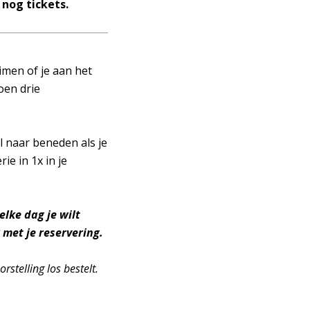
 nog tickets.
imen of je aan het
oen drie
l naar beneden als je
ie in 1x in je
lke dag je wilt
 met je reservering.
rstelling los bestelt.