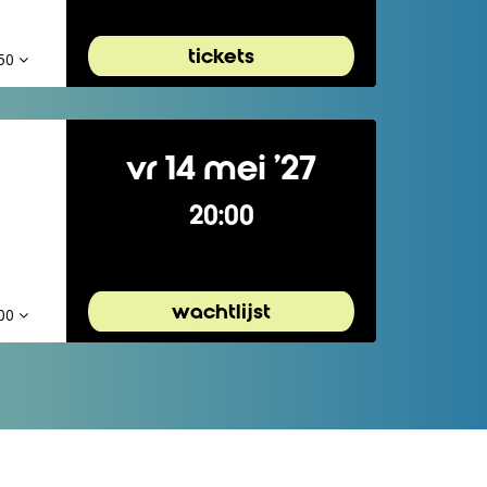
tickets
,50
vr 14 mei ’27
20:00
wachtlijst
,00