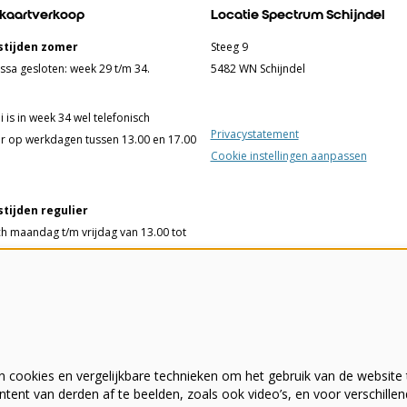
 kaartverkoop
Locatie Spectrum Schijndel
tijden zomer
Steeg 9
ssa gesloten: week 29 t/m 34.
5482 WN Schijndel
 is in week 34 wel telefonisch
Privacystatement
r op werkdagen tussen 13.00 en 17.00
Cookie instellingen aanpassen
tijden regulier
ch maandag t/m vrijdag van 13.00 tot
ssa woensdag t/m vrijdag van 13.00
 uur en 75 minuten voorafgaand aan
elling of film.
 cookies en vergelijkbare technieken om het gebruik van de website 
- 342555
tent van derden af te beelden, zoals ook video’s, en voor verschille
wekei.nl