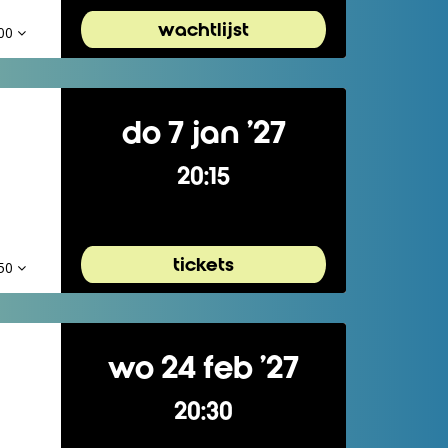
wachtlijst
,00
do 7 jan ’27
20:15
tickets
,50
wo 24 feb ’27
20:30