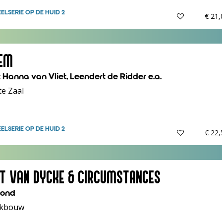
EEL
SERIE OP DE HUID 2
€ 21
EM
 Hanna van Vliet, Leendert de Ridder e.a.
te Zaal
EEL
SERIE OP DE HUID 2
€ 22
ET VAN DYCKE & CIRCUMSTANCES
ond
kbouw