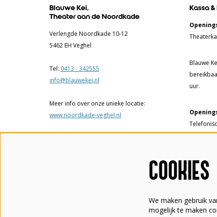
Blauwe Kei,
Kassa &
Theater aan de Noordkade
Openings
Verlengde Noordkade 10-12
Theaterka
5462 EH Veghel
Blauwe Kei
Tel:
0413 - 342555
bereikbaa
info@blauwekei.nl
uur.
Meer info over onze unieke locatie:
Openings
www.noordkade-veghel.nl
Telefonis
17.00 uur.
Theaterka
COOKIES
tot 17.00
een voorst
We maken gebruik van
Tel:
0413 
mogelijk te maken con
info@blau