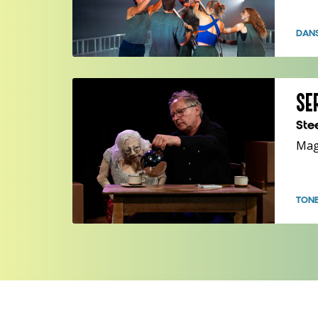
DAN
SE
Ste
Mag
TON