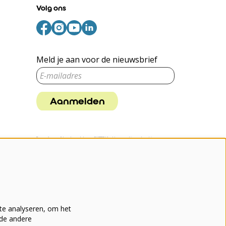
Volg ons
Meld je aan voor de nieuwsbrief
Aanmelden
Deze site wordt beschermd door reCAPTCHA, dataverwerking gebeurt in
overeenstemming met de
Cloud Data Processing Addendum
van Google.
te analyseren, om het
nde andere