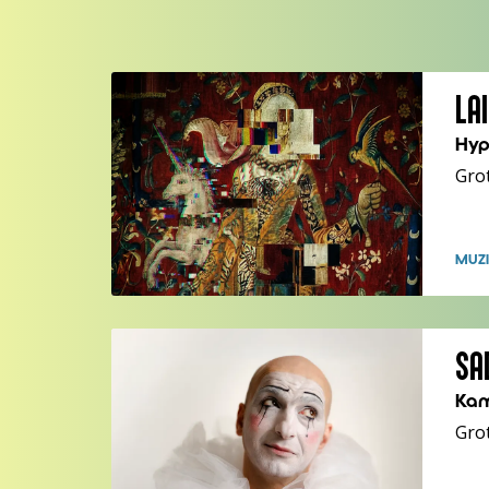
LA
Hyp
Grot
MUZI
SA
Kam
Grot