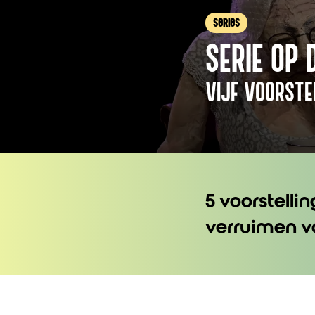
series
SERIE OP 
VIJF VOORSTE
5 voorstellin
verruimen vo