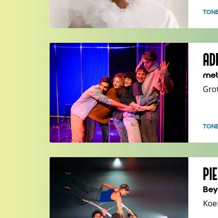
TON
AD
met
Gro
TON
PI
Bey
Koe