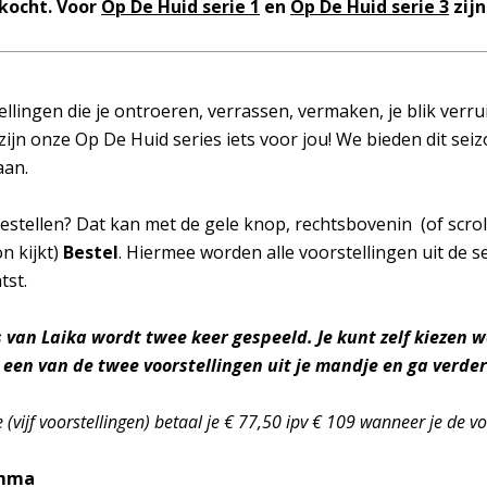
rkocht. Voor
Op De Huid serie 1
en
Op De Huid serie 3
zijn
llingen die je ontroeren, verrassen, vermaken, je blik verru
ijn onze Op De Huid series iets voor jou! We bieden dit seiz
 aan.
 bestellen? Dat kan met de gele knop, rechtsbovenin (of scrol
n kijkt)
Bestel
. Hiermee worden alle voorstellingen uit de ser
tst.
van Laika wordt twee keer gespeeld. Je kunt zelf kiezen we
 een van de twee voorstellingen uit je mandje en ga verder
(vijf voorstellingen) betaal je € 77,50 ipv € 109 wanneer je de voo
amma