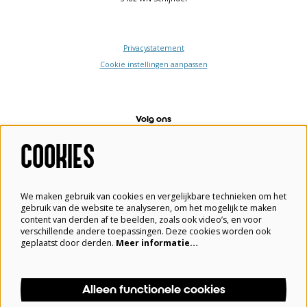
Privacystatement
Cookie instellingen aanpassen
Volg ons
COOKIES
Meld je aan voor de nieuwsbrief
We maken gebruik van cookies en vergelijkbare technieken om het
gebruik van de website te analyseren, om het mogelijk te maken
content van derden af te beelden, zoals ook video’s, en voor
verschillende andere toepassingen. Deze cookies worden ook
Aanmelden
geplaatst door derden.
Meer informatie…
Alleen functionele cookies
Deze site wordt beschermd door reCAPTCHA, dataverwerking gebeurt in overeenstemming met de
Cloud Data Processing Addendum
van Google.