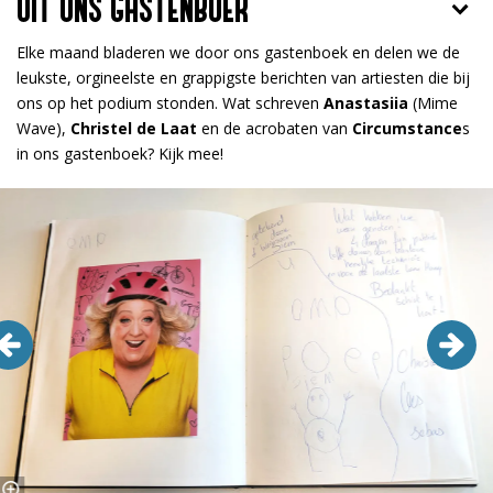
UIT ONS GASTENBOEK
Elke maand bladeren we door ons gastenboek en delen we de
leukste, orgineelste en grappigste berichten van artiesten die bij
ons op het podium stonden. Wat schreven
Anastasiia
(Mime
Wave),
Christel de Laat
en de acrobaten van
Circumstance
s
in ons gastenboek? Kijk mee!
Overslaan