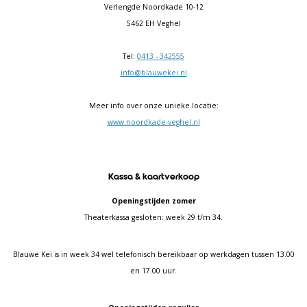
Verlengde Noordkade 10-12
5462 EH Veghel
Tel:
0413 - 342555
info@blauwekei.nl
Meer info over onze unieke locatie:
www.noordkade-veghel.nl
Kassa & kaartverkoop
Openingstijden zomer
Theaterkassa gesloten: week 29 t/m 34.
Blauwe Kei is in week 34 wel telefonisch bereikbaar op werkdagen tussen 13.00
en 17.00 uur.