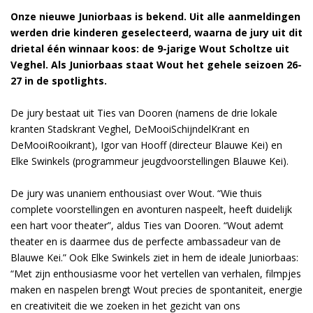
Onze nieuwe Juniorbaas is bekend. Uit alle aanmeldingen
werden drie kinderen geselecteerd, waarna de jury uit dit
drietal één winnaar koos: de 9-jarige Wout Scholtze uit
Veghel. Als Juniorbaas staat Wout het gehele seizoen 26-
27 in de spotlights.
De jury bestaat uit Ties van Dooren (namens de drie lokale
kranten Stadskrant Veghel, DeMooiSchijndelKrant en
DeMooiRooikrant), Igor van Hooff (directeur Blauwe Kei) en
Elke Swinkels (programmeur jeugdvoorstellingen Blauwe Kei).
De jury was unaniem enthousiast over Wout. “Wie thuis
complete voorstellingen en avonturen naspeelt, heeft duidelijk
een hart voor theater”, aldus Ties van Dooren. “Wout ademt
theater en is daarmee dus de perfecte ambassadeur van de
Blauwe Kei.” Ook Elke Swinkels ziet in hem de ideale Juniorbaas:
“Met zijn enthousiasme voor het vertellen van verhalen, filmpjes
maken en naspelen brengt Wout precies de spontaniteit, energie
en creativiteit die we zoeken in het gezicht van ons