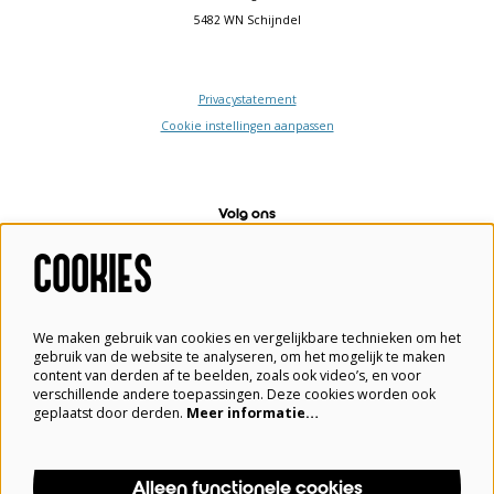
5482 WN Schijndel
Privacystatement
Cookie instellingen aanpassen
Volg ons
COOKIES
Meld je aan voor de nieuwsbrief
We maken gebruik van cookies en vergelijkbare technieken om het
gebruik van de website te analyseren, om het mogelijk te maken
content van derden af te beelden, zoals ook video’s, en voor
verschillende andere toepassingen. Deze cookies worden ook
geplaatst door derden.
Meer informatie…
Aanmelden
Alleen functionele cookies
Deze site wordt beschermd door reCAPTCHA, dataverwerking gebeurt in overeenstemming met de
Cloud Data Processing Addendum
van Google.