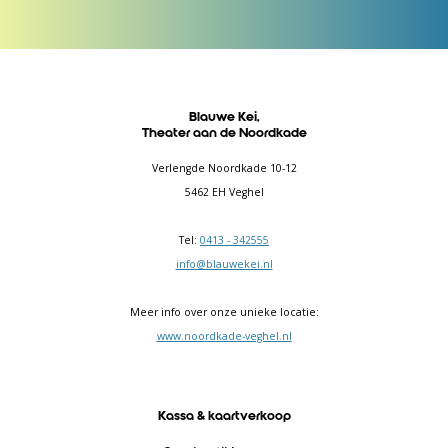
Blauwe Kei,
Theater aan de Noordkade
Verlengde Noordkade 10-12
5462 EH Veghel
Tel:
0413 - 342555
info@blauwekei.nl
Meer info over onze unieke locatie:
www.noordkade-veghel.nl
Kassa & kaartverkoop