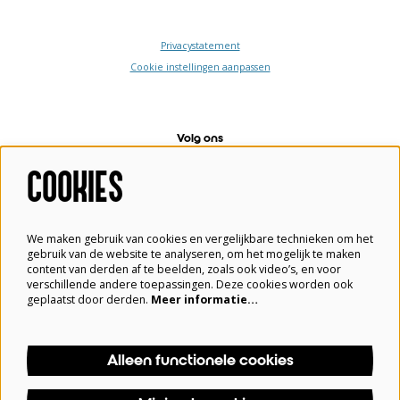
Privacystatement
Cookie instellingen aanpassen
Volg ons
COOKIES
Meld je aan voor de nieuwsbrief
We maken gebruik van cookies en vergelijkbare technieken om het
gebruik van de website te analyseren, om het mogelijk te maken
content van derden af te beelden, zoals ook video’s, en voor
verschillende andere toepassingen. Deze cookies worden ook
Aanmelden
geplaatst door derden.
Meer informatie…
Alleen functionele cookies
Deze site wordt beschermd door reCAPTCHA, dataverwerking gebeurt in overeenstemming met de
Cloud Data Processing Addendum
van Google.