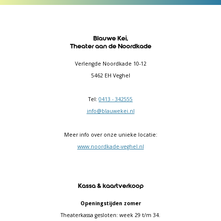
Blauwe Kei,
Theater aan de Noordkade
Verlengde Noordkade 10-12
5462 EH Veghel
Tel:
0413 - 342555
info@blauwekei.nl
Meer info over onze unieke locatie:
www.noordkade-veghel.nl
Kassa & kaartverkoop
Openingstijden zomer
Theaterkassa gesloten: week 29 t/m 34.