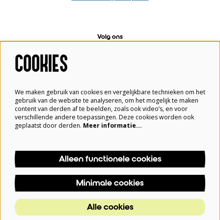
Volg ons
COOKIES
Meld je aan voor de nieuwsbrief
We maken gebruik van cookies en vergelijkbare technieken om het
gebruik van de website te analyseren, om het mogelijk te maken
content van derden af te beelden, zoals ook video’s, en voor
verschillende andere toepassingen. Deze cookies worden ook
Aanmelden
geplaatst door derden.
Meer informatie…
Alleen functionele cookies
Deze site wordt beschermd door reCAPTCHA, dataverwerking gebeurt in overeenstemming met de
Cloud Data Processing Addendum
van Google.
Minimale cookies
© Blauwe Kei, Theater aan de Noordkade
Alle cookies
Powered by
CultureSuite