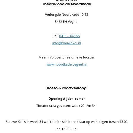
Theater aan de Noordkade
Verlengde Noordkade 10-12
5462 EH Veghel
Tel:
0413 - 342555
info@blauwekei.nl
Meer info over onze unieke locatie:
www.noordkade-veghel.nl
Kassa & kaartverkoop
Openingstijden zomer
Theaterkassa gesloten: week 29 t/m 34.
Blauwe Kei is in week 34 wel telefonisch bereikbaar op werkdagen tussen 13.00
en 17.00 uur.