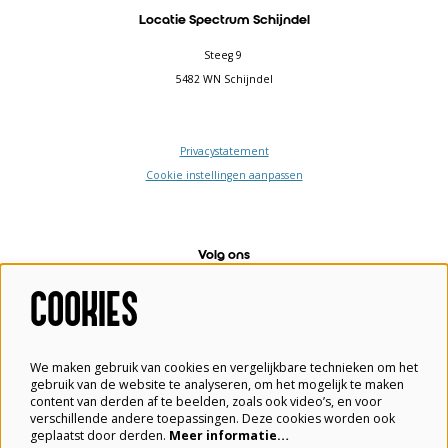
Locatie Spectrum Schijndel
Steeg 9
5482 WN Schijndel
Privacystatement
Cookie instellingen aanpassen
Volg ons
COOKIES
Meld je aan voor de nieuwsbrief
We maken gebruik van cookies en vergelijkbare technieken om het
gebruik van de website te analyseren, om het mogelijk te maken
content van derden af te beelden, zoals ook video’s, en voor
verschillende andere toepassingen. Deze cookies worden ook
Aanmelden
geplaatst door derden.
Meer informatie…