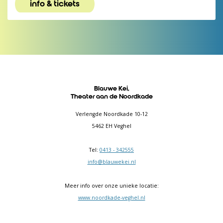
info & tickets
Blauwe Kei,
Theater aan de Noordkade
Verlengde Noordkade 10-12
5462 EH Veghel
Tel:
0413 - 342555
info@blauwekei.nl
Meer info over onze unieke locatie:
www.noordkade-veghel.nl