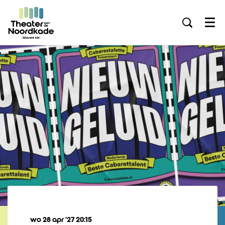
Menu
wo 28 apr ’27
20:15