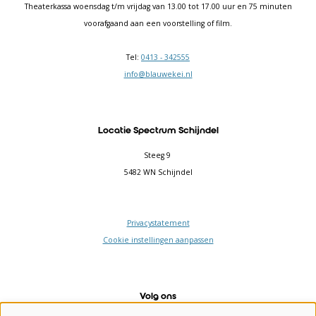
Theaterkassa woensdag t/m vrijdag van 13.00 tot 17.00 uur en 75 minuten
voorafgaand aan een voorstelling of film.
Tel:
0413 - 342555
info@blauwekei.nl
Locatie Spectrum Schijndel
Steeg 9
5482 WN Schijndel
Privacystatement
Cookie instellingen aanpassen
Volg ons