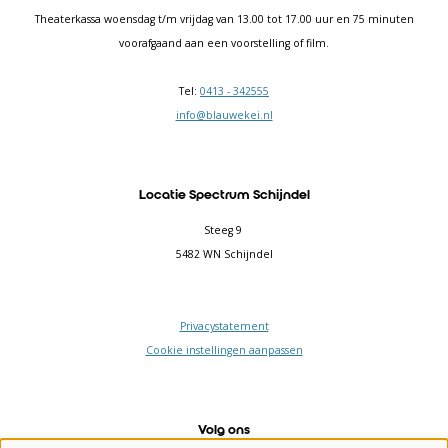
Theaterkassa woensdag t/m vrijdag van 13.00 tot 17.00 uur en 75 minuten
voorafgaand aan een voorstelling of film.
Tel:
0413 - 342555
info@blauwekei.nl
Locatie Spectrum Schijndel
Steeg 9
5482 WN Schijndel
Privacystatement
Cookie instellingen aanpassen
Volg ons