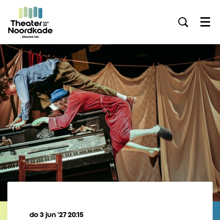
Menu
do 3 jun ’27
20:15