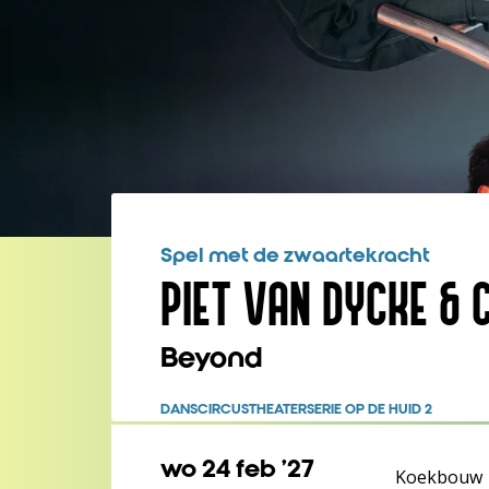
Spel met de zwaartekracht
PIET VAN DYCKE &
Beyond
DANS
CIRCUSTHEATER
SERIE OP DE HUID 2
wo 24 feb ’27
Koekbouw