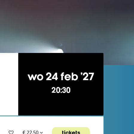
wo 24 feb ’27
20:30
tickets
€ 22,50