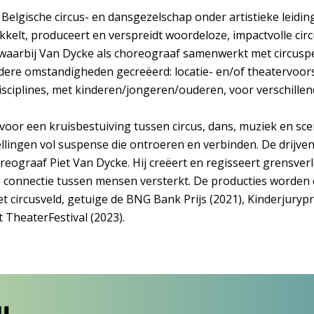
 Belgische circus- en dansgezelschap onder artistieke leidin
kelt, produceert en verspreidt woordeloze, impactvolle circ
 waarbij Van Dycke als choreograaf samenwerkt met circusp
ndere omstandigheden gecreëerd: locatie- en/of theatervoors
disciplines, met kinderen/jongeren/ouderen, voor verschille
voor een kruisbestuiving tussen circus, dans, muziek en sce
llingen vol suspense die ontroeren en verbinden. De drijve
reograaf Piet Van Dycke. Hij creëert en regisseert grensve
e connectie tussen mensen versterkt. De producties worden 
t circusveld, getuige de BNG Bank Prijs (2021), Kinderjurypr
t TheaterFestival (2023).