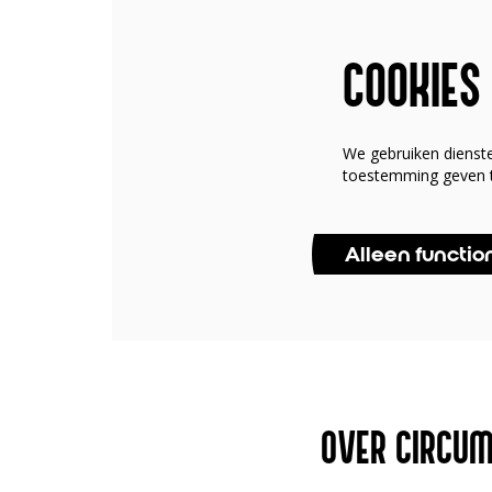
COOKIES
We gebruiken dienst
toestemming geven t
Alleen functio
OVER CIRCU