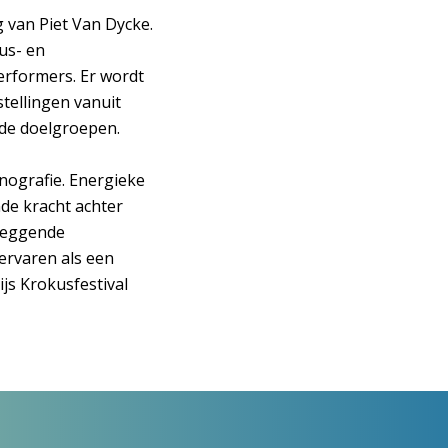
g van Piet Van Dycke.
us- en
erformers. Er wordt
tellingen vanuit
nde doelgroepen.
nografie. Energieke
nde kracht achter
rleggende
ervaren als een
ijs Krokusfestival