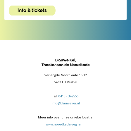
info & tickets
Blauwe Kei,
Theater aan de Noordkade
Verlengde Noordkade 10-12
5462 EH Veghel
Tel:
0413 - 342555
info@blauwekei.nl
Meer info over onze unieke locatie:
www.noordkade-veghel.nl