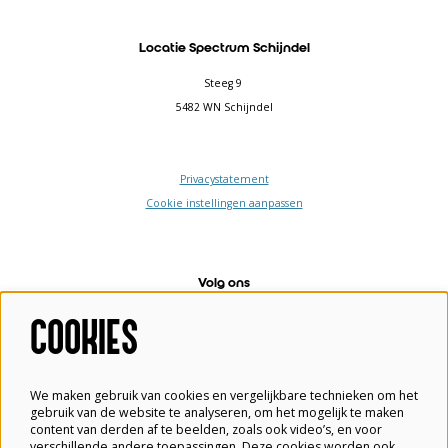
Locatie Spectrum Schijndel
Steeg 9
5482 WN Schijndel
Privacystatement
Cookie instellingen aanpassen
Volg ons
COOKIES
Meld je aan voor de nieuwsbrief
We maken gebruik van cookies en vergelijkbare technieken om het
gebruik van de website te analyseren, om het mogelijk te maken
content van derden af te beelden, zoals ook video’s, en voor
verschillende andere toepassingen. Deze cookies worden ook