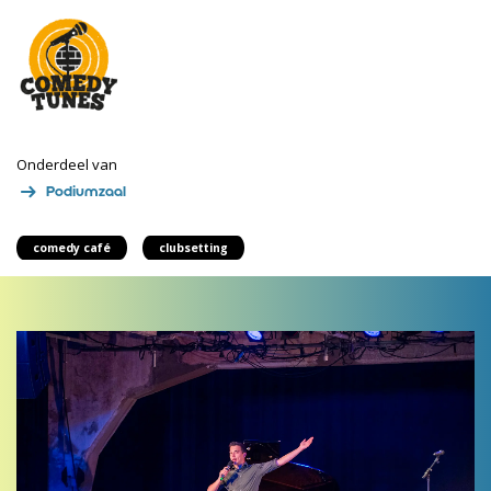
Onderdeel van
Podiumzaal
comedy café
clubsetting