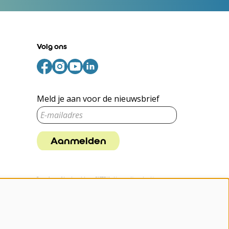
Volg ons
Meld je aan voor de nieuwsbrief
Aanmelden
Deze site wordt beschermd door reCAPTCHA, dataverwerking gebeurt in
overeenstemming met de
Cloud Data Processing Addendum
van Google.