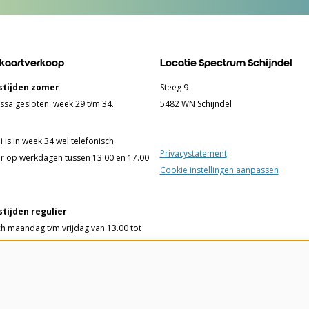
 kaartverkoop
Locatie Spectrum Schijndel
tijden zomer
Steeg 9
ssa gesloten: week 29 t/m 34.
5482 WN Schijndel
 is in week 34 wel telefonisch
Privacystatement
r op werkdagen tussen 13.00 en 17.00
Cookie instellingen aanpassen
tijden regulier
ch maandag t/m vrijdag van 13.00 tot
ssa woensdag t/m vrijdag van 13.00
 uur en 75 minuten voorafgaand aan