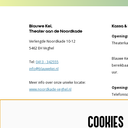
Blauwe Kei,
Kassa &
Theater aan de Noordkade
Openings
Verlengde Noordkade 10-12
Theaterka
5462 EH Veghel
Blauwe Kei
Tel:
0413 - 342555
bereikbaa
info@blauwekei.nl
uur.
Meer info over onze unieke locatie:
Openings
www.noordkade-veghel.nl
Telefonis
17.00 uur.
Theaterka
COOKIES
tot 17.00