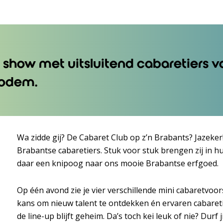
 show met uitsluitend cabaretiers v
bodem.
Wa zidde gij? De Cabaret Club op z’n Brabants? Jazeker! 
Brabantse cabaretiers. Stuk voor stuk brengen zij in hu
daar een knipoog naar ons mooie Brabantse erfgoed.
Op één avond zie je vier verschillende mini cabaretvoors
kans om nieuw talent te ontdekken én ervaren cabaretier
de line-up blijft geheim. Da’s toch kei leuk of nie? Durf 