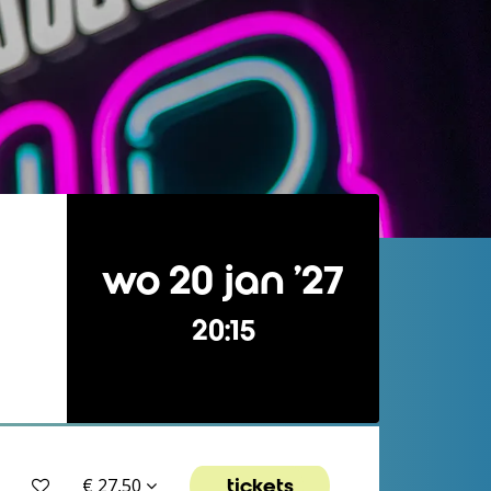
wo 20 jan ’27
20:15
tickets
€ 27,50