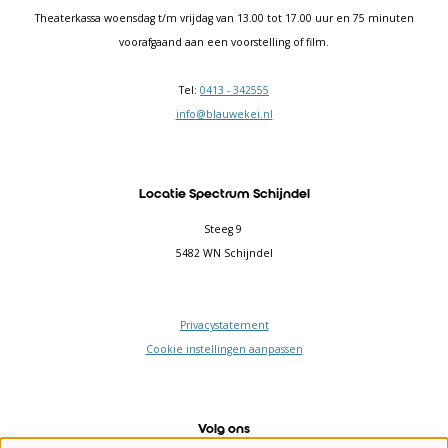
Theaterkassa woensdag t/m vrijdag van 13.00 tot 17.00 uur en 75 minuten
voorafgaand aan een voorstelling of film.
Tel:
0413 - 342555
info@blauwekei.nl
Locatie Spectrum Schijndel
Steeg 9
5482 WN Schijndel
Privacystatement
Cookie instellingen aanpassen
Volg ons