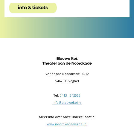
info & tickets
Blauwe Kei,
Theater aan de Noordkade
Verlengde Noordkade 10-12
5462 EH Veghel
Tel:
0413 - 342555
info@blauwekei.nl
Meer info over onze unieke locatie:
www.noordkade-veghel.nl