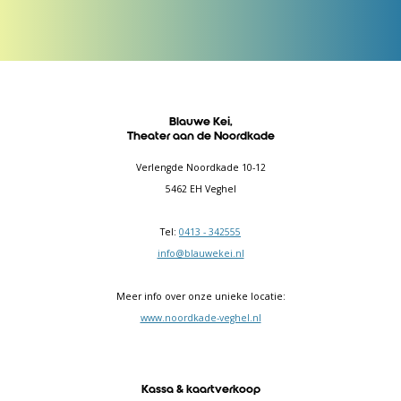
Blauwe Kei,
Theater aan de Noordkade
Verlengde Noordkade 10-12
5462 EH Veghel
Tel:
0413 - 342555
info@blauwekei.nl
Meer info over onze unieke locatie:
www.noordkade-veghel.nl
Kassa & kaartverkoop