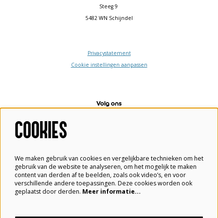
Steeg 9
5482 WN Schijndel
Privacystatement
Cookie instellingen aanpassen
Volg ons
COOKIES
Meld je aan voor de nieuwsbrief
We maken gebruik van cookies en vergelijkbare technieken om het
gebruik van de website te analyseren, om het mogelijk te maken
content van derden af te beelden, zoals ook video’s, en voor
verschillende andere toepassingen. Deze cookies worden ook
Aanmelden
geplaatst door derden.
Meer informatie…