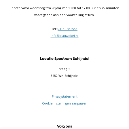
Theaterkassa woensdag t/m vrijdag van 13.00 tot 17.00 uur en 75 minuten
voorafgaand aan een voorstelling of film.
Tel:
0413 - 342555
info@blauwekei.nl
Locatie Spectrum Schijndel
Steeg 9
5482 WN Schijndel
Privacystatement
Cookie instellingen aanpassen
Volg ons