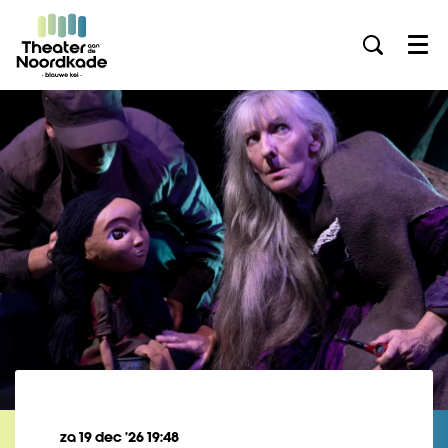
Menu
za 19 dec ’26
19:48