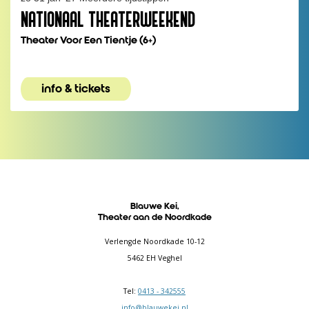
NATIONAAL THEATERWEEKEND
Theater Voor Een Tientje (6+)
info & tickets
Blauwe Kei,
Theater aan de Noordkade
Verlengde Noordkade 10-12
5462 EH Veghel
Tel:
0413 - 342555
info@blauwekei.nl