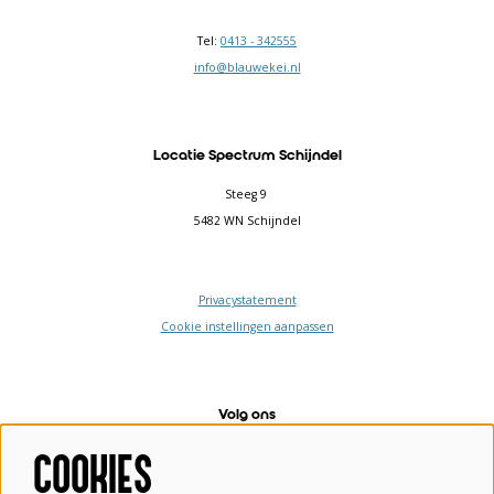
Tel:
0413 - 342555
info@blauwekei.nl
Locatie Spectrum Schijndel
Steeg 9
5482 WN Schijndel
Privacystatement
Cookie instellingen aanpassen
Volg ons
COOKIES