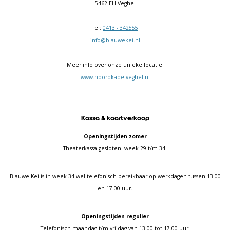
5462 EH Veghel
Tel:
0413 - 342555
info@blauwekei.nl
Meer info over onze unieke locatie:
www.noordkade-veghel.nl
Kassa & kaartverkoop
Openingstijden zomer
Theaterkassa gesloten: week 29 t/m 34.
Blauwe Kei is in week 34 wel telefonisch bereikbaar op werkdagen tussen 13.00
en 17.00 uur.
Openingstijden regulier
Telefonisch maandag t/m vrijdag van 13.00 tot 17.00 uur.