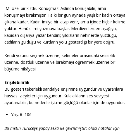
İMİ özel bir kızdır. Konuşmaz. Aslında konuşabilir, ama
konuşmayı bırakmıştır. Ta ki bir gün aynada yaşlı bir kadın ortaya
çıkana kadar. Kadın Imi’ye bir kitap verir, ama içinde hiçbir kelime
yoktur. Henüz. Imi yazmaya başlar. Merdivenlerden aşağıya,
kapıdan dışarıya yazar kendini; yıldızların nehirlerde yüzdüğü,
cadıların güldüğü ve kurtların yolu gösterdiği bir yere doğru.
Kendi yolunu seçmek üzerine, kelimeler arasındaki sessizlik
üzerine, dostluk üzerine ve bırakmayı öğrenmek üzerine bir
büyüme hikâyesi.
Erişilebilirlik
Bu gösteri tekerlekli sandalye erişimine uygundur ve uyaranlara
hassas izleyiciler için uygundur. Kulaklıkların ses seviyesi
ayarlanabilir; bu nedenle işitme güçlüğü olanlar için de uygundur.
Yaş: 6–106
Bu metin Türkçeye yapay zekâ ile çevrilmiştir; olası hatalar için