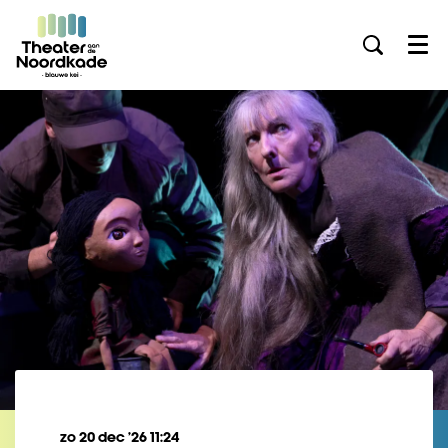
Menu
zo 20 dec ’26
11:24