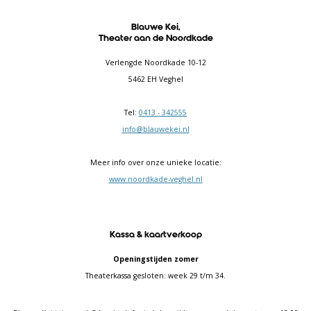
Blauwe Kei,
Theater aan de Noordkade
Verlengde Noordkade 10-12
5462 EH Veghel
Tel:
0413 - 342555
info@blauwekei.nl
Meer info over onze unieke locatie:
www.noordkade-veghel.nl
Kassa & kaartverkoop
Openingstijden zomer
Theaterkassa gesloten: week 29 t/m 34.