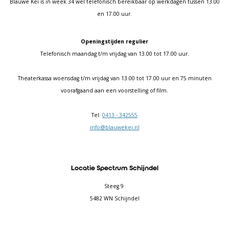
Blauwe Kei is in week 34 wel telefonisch bereikbaar op werkdagen tussen 13.00
en 17.00 uur.
Openingstijden regulier
Telefonisch maandag t/m vrijdag van 13.00 tot 17.00 uur.
Theaterkassa woensdag t/m vrijdag van 13.00 tot 17.00 uur en 75 minuten
voorafgaand aan een voorstelling of film.
Tel:
0413 - 342555
info@blauwekei.nl
Locatie Spectrum Schijndel
Steeg 9
5482 WN Schijndel