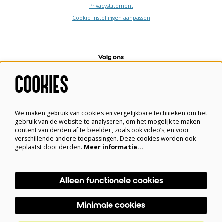
Privacystatement
Cookie instellingen aanpassen
Volg ons
COOKIES
Meld je aan voor de nieuwsbrief
We maken gebruik van cookies en vergelijkbare technieken om het
gebruik van de website te analyseren, om het mogelijk te maken
content van derden af te beelden, zoals ook video’s, en voor
verschillende andere toepassingen. Deze cookies worden ook
Aanmelden
geplaatst door derden.
Meer informatie…
Alleen functionele cookies
Deze site wordt beschermd door reCAPTCHA, dataverwerking gebeurt in overeenstemming met de
Cloud Data Processing Addendum
van Google.
Minimale cookies