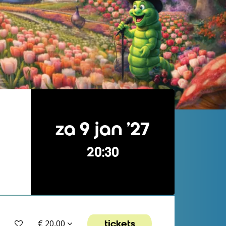
za 9 jan ’27
20:30
tickets
€ 20,00