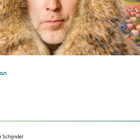
man
 Schijndel