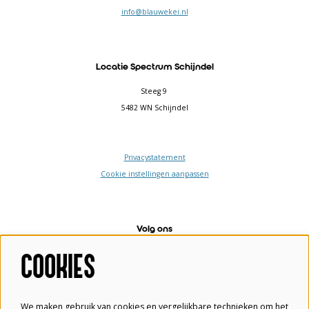
info@blauwekei.nl
Locatie Spectrum Schijndel
Steeg 9
5482 WN Schijndel
Privacystatement
Cookie instellingen aanpassen
Volg ons
COOKIES
Meld je aan voor de nieuwsbrief
We maken gebruik van cookies en vergelijkbare technieken om het