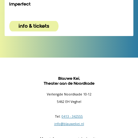
Imperfect
info & tickets
Blauwe Kei,
Theater aan de Noordkade
Verlengde Noordkade 10-12
5462 EH Veghel
Tel:
0413 - 342555
info@blauwekei.nl