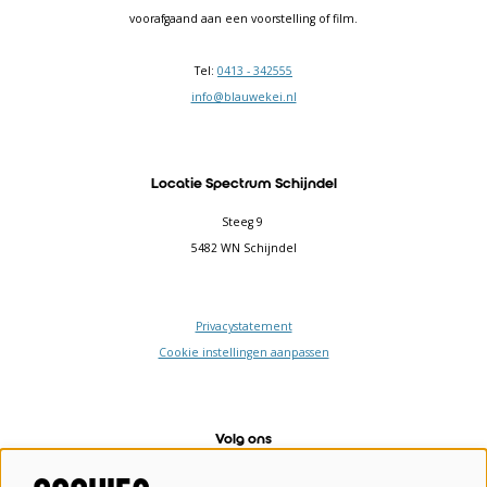
voorafgaand aan een voorstelling of film.
Tel:
0413 - 342555
info@blauwekei.nl
Locatie Spectrum Schijndel
Steeg 9
5482 WN Schijndel
Privacystatement
Cookie instellingen aanpassen
Volg ons