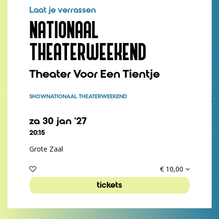
Laat je verrassen
NATIONAAL
THEATERWEEKEND
Theater Voor Een Tientje
SHOW
NATIONAAL THEATERWEEKEND
za 30 jan ’27
20:15
Grote Zaal
€ 10,00
nzoomen
tickets