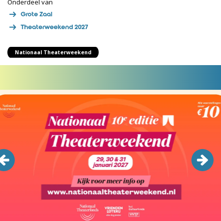
Onderdeel van
Grote Zaal
Theaterweekend 2027
Nationaal Theaterweekend
Overslaan