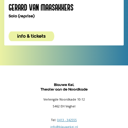
GERARD VAN MAASAKKERS
Solo (reprise)
info & tickets
Blauwe Kei,
Theater aan de Noordkade
Verlengde Noordkade 10-12
5462 EH Veghel
Tel:
0413 - 342555
info@blauwekei.nl