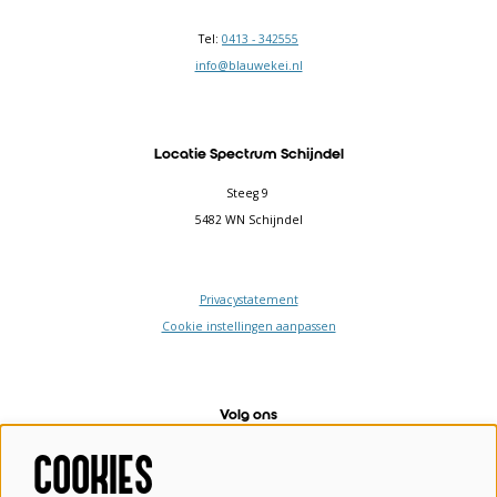
Tel:
0413 - 342555
info@blauwekei.nl
Locatie Spectrum Schijndel
Steeg 9
5482 WN Schijndel
Privacystatement
Cookie instellingen aanpassen
Volg ons
COOKIES