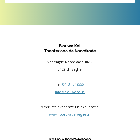
Blauwe Kei,
Theater aan de Noordkade
Verlengde Noordkade 10-12
5462 EH Veghel
Tel:
0413 - 342555
info@blauwekei.nl
Meer info over onze unieke locatie:
www.noordkade-veghel.nl
Kassa & kaartverkoop