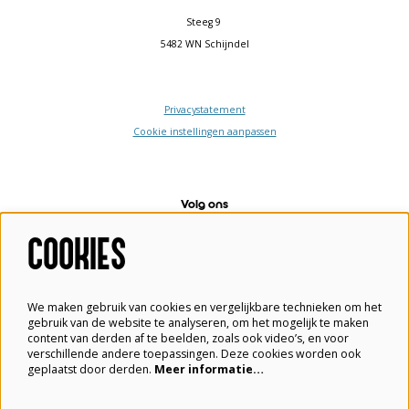
Steeg 9
5482 WN Schijndel
Privacystatement
Cookie instellingen aanpassen
Volg ons
COOKIES
Meld je aan voor de nieuwsbrief
We maken gebruik van cookies en vergelijkbare technieken om het
gebruik van de website te analyseren, om het mogelijk te maken
content van derden af te beelden, zoals ook video’s, en voor
verschillende andere toepassingen. Deze cookies worden ook
geplaatst door derden.
Meer informatie…
Aanmelden