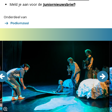
Meld je aan voor de
Juniornieuwsbrief
!
Onderdeel van
Podiumzaal
Overslaan