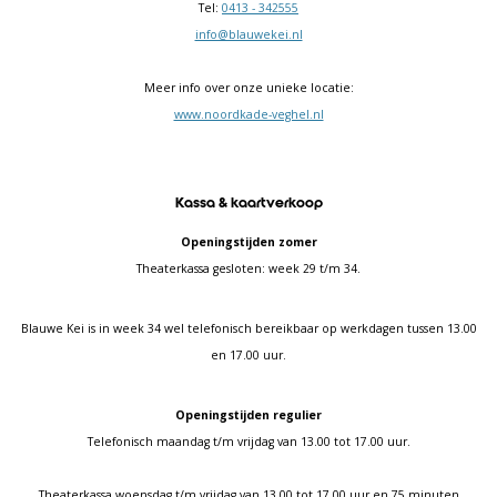
Tel:
0413 - 342555
info@blauwekei.nl
Meer info over onze unieke locatie:
www.noordkade-veghel.nl
Kassa & kaartverkoop
Openingstijden zomer
Theaterkassa gesloten: week 29 t/m 34.
Blauwe Kei is in week 34 wel telefonisch bereikbaar op werkdagen tussen 13.00
en 17.00 uur.
Openingstijden regulier
Telefonisch maandag t/m vrijdag van 13.00 tot 17.00 uur.
Theaterkassa woensdag t/m vrijdag van 13.00 tot 17.00 uur en 75 minuten