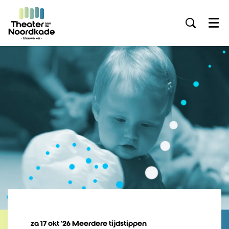
Menu
za 17 okt ’26
Meerdere tijdstippen