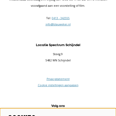
voorafgaand aan een voorstelling of film.
Tel:
0413 - 342555
info@blauwekei.nl
Locatie Spectrum Schijndel
Steeg 9
5482 WN Schijndel
Privacystatement
Cookie instellingen aanpassen
Volg ons