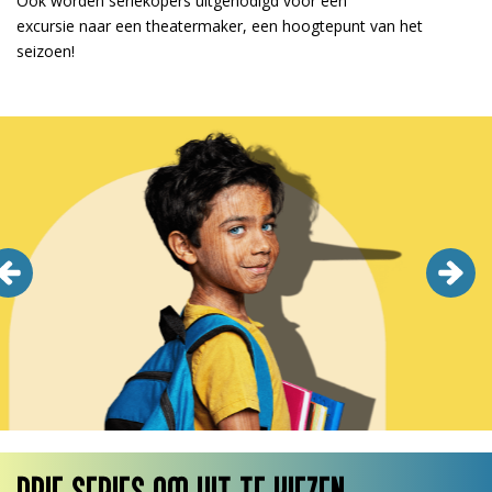
Ook worden seriekopers uitgenodigd voor een
excursie naar een theatermaker, een hoogtepunt van het
seizoen!
Overslaan