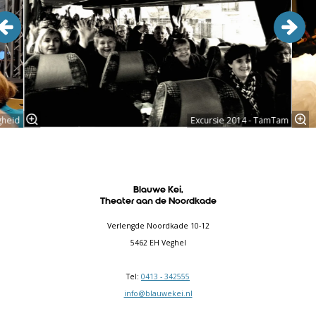
gheid
Excursie 2014 - TamTam
Blauwe Kei,
Theater aan de Noordkade
Verlengde Noordkade 10-12
5462 EH Veghel
Tel:
0413 - 342555
info@blauwekei.nl