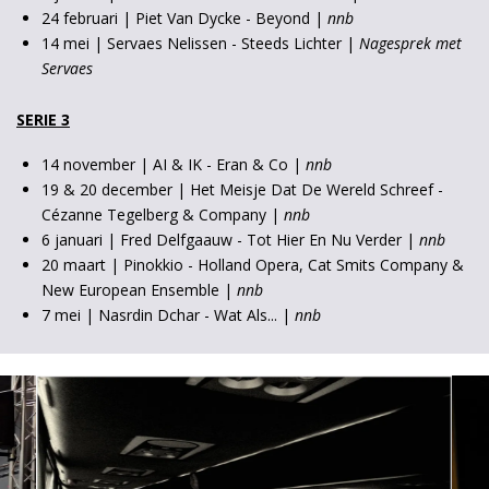
24 februari | Piet Van Dycke - Beyond |
nnb
14 mei | Servaes Nelissen - Steeds Lichter |
Nagesprek met
Servaes
SERIE 3
14 november | AI & IK - Eran & Co |
nnb
19 & 20 december | Het Meisje Dat De Wereld Schreef -
Cézanne Tegelberg & Company |
nnb
6 januari | Fred Delfgaauw - Tot Hier En Nu Verder |
nnb
20 maart | Pinokkio - Holland Opera, Cat Smits Company &
New European Ensemble |
nnb
7 mei | Nasrdin Dchar - Wat Als... |
nnb
Overslaan