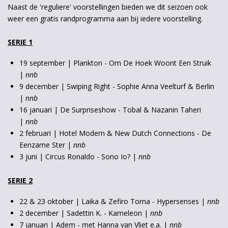
Naast de 'reguliere' voorstellingen bieden we dit seizoen ook
weer een gratis randprogramma aan bij iedere voorstelling.
Inzoomen
SERIE 1
19 september | Plankton - Om De Hoek Woont Een Struik
|
nnb
9 december | Swiping Right - Sophie Anna Veelturf & Berlin
|
nnb
16 januari | De Surpriseshow - Tobal & Nazanin Taheri
|
nnb
2 februari | Hotel Modern & New Dutch Connections - De
Eenzame Ster |
nnb
3 juni | Circus Ronaldo - Sono Io? |
nnb
SERIE 2
22 & 23 oktober | Laika & Zefiro Torna - Hypersenses |
nnb
2 december | Sadettin K. - Kameleon |
nnb
7 januari | Adem - met Hanna van Vliet e.a. |
nnb