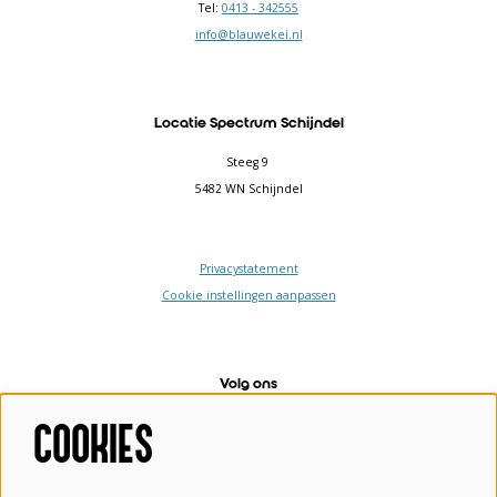
Tel:
0413 - 342555
info@blauwekei.nl
Locatie Spectrum Schijndel
Steeg 9
5482 WN Schijndel
Privacystatement
Cookie instellingen aanpassen
Volg ons
COOKIES
Meld je aan voor de nieuwsbrief