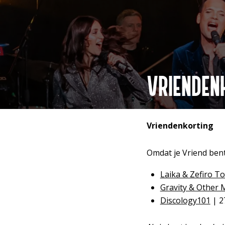
VRIENDEN
Vriendenkorting
Omdat je Vriend bent,
Laika & Zefiro T
Gravity & Other 
Discology101
| 27