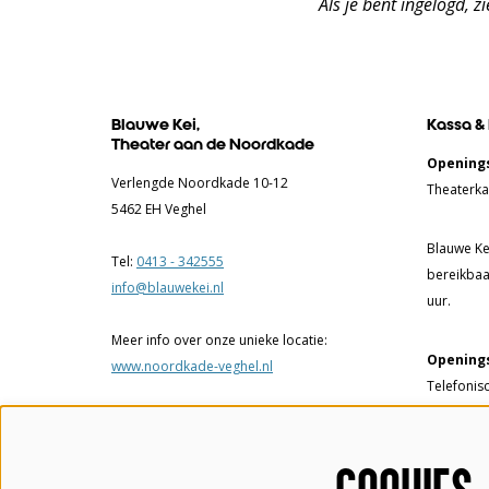
Als je bent ingelogd, z
Blauwe Kei,
Kassa &
Theater aan de Noordkade
Openings
Verlengde Noordkade 10-12
Theaterka
5462 EH Veghel
Blauwe Kei
Tel:
0413 - 342555
bereikbaa
info@blauwekei.nl
uur.
Meer info over onze unieke locatie:
Openings
www.noordkade-veghel.nl
Telefonis
17.00 uur.
Theaterka