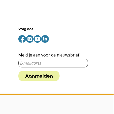
Volg ons
Meld je aan voor de nieuwsbrief
Aanmelden
Deze site wordt beschermd door reCAPTCHA, dataverwerking gebeurt in
overeenstemming met de
Cloud Data Processing Addendum
van Google.