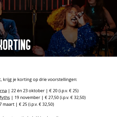
KORTING
 krijg je korting op drie voorstellingen:
orna
| 22 én 23 oktober | € 20 (i.p.v. € 25)
Myths
| 19 november | € 27,50 (i.p.v. € 32,50)
 maart | € 25 (i.p.v. € 32,50)