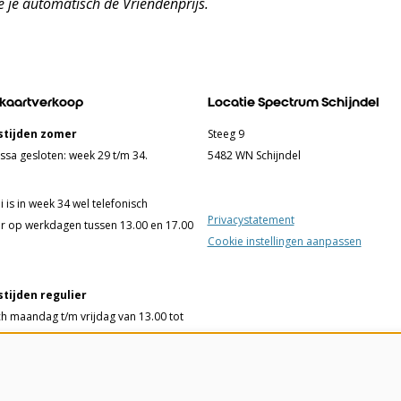
ie je automatisch de Vriendenprijs.
 kaartverkoop
Locatie Spectrum Schijndel
tijden zomer
Steeg 9
ssa gesloten: week 29 t/m 34.
5482 WN Schijndel
 is in week 34 wel telefonisch
Privacystatement
r op werkdagen tussen 13.00 en 17.00
Cookie instellingen aanpassen
tijden regulier
ch maandag t/m vrijdag van 13.00 tot
ssa woensdag t/m vrijdag van 13.00