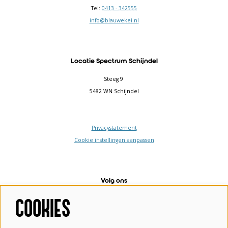
Tel:
0413 - 342555
info@blauwekei.nl
Locatie Spectrum Schijndel
Steeg 9
5482 WN Schijndel
Privacystatement
Cookie instellingen aanpassen
Volg ons
COOKIES