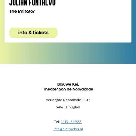
JULIÁN FONTALVO
The Imitator
info & tickets
Blauwe Kei,
Theater aan de Noordkade
Verlengde Noordkade 10-12
5462 EH Veghel
Tel:
0413 - 342555
info@blauwekei.nl