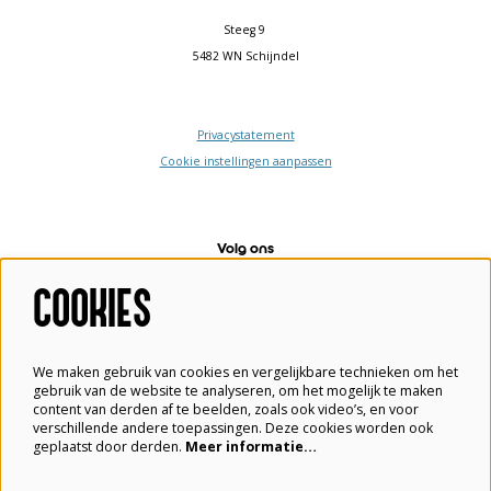
Steeg 9
5482 WN Schijndel
Privacystatement
Cookie instellingen aanpassen
Volg ons
COOKIES
Meld je aan voor de nieuwsbrief
We maken gebruik van cookies en vergelijkbare technieken om het
gebruik van de website te analyseren, om het mogelijk te maken
content van derden af te beelden, zoals ook video’s, en voor
verschillende andere toepassingen. Deze cookies worden ook
Aanmelden
geplaatst door derden.
Meer informatie…