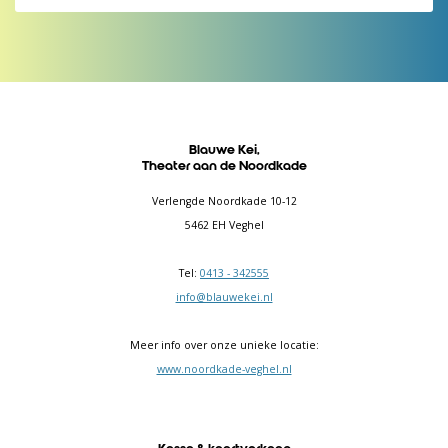
Blauwe Kei,
Theater aan de Noordkade
Verlengde Noordkade 10-12
5462 EH Veghel
Tel:
0413 - 342555
info@blauwekei.nl
Meer info over onze unieke locatie:
www.noordkade-veghel.nl