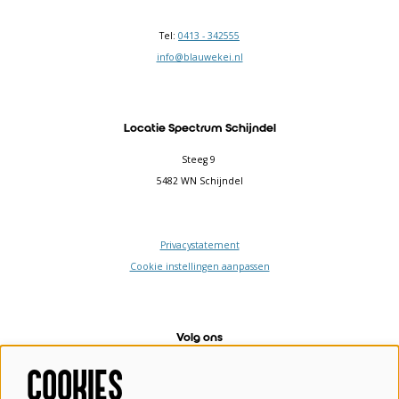
Tel:
0413 - 342555
info@blauwekei.nl
Locatie Spectrum Schijndel
Steeg 9
5482 WN Schijndel
Privacystatement
Cookie instellingen aanpassen
Volg ons
COOKIES