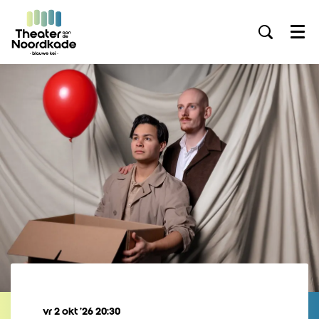
Menu
vr 2 okt ’26
20:30