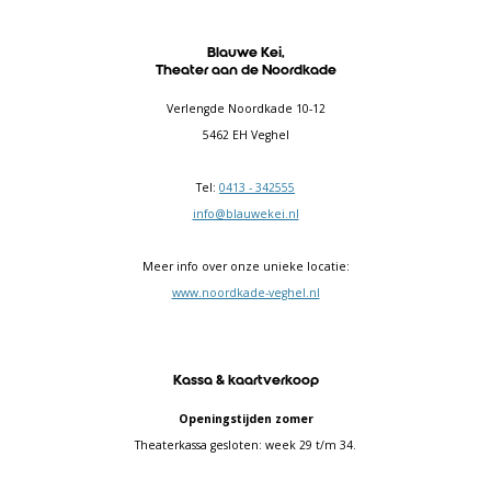
Blauwe Kei,
Theater aan de Noordkade
Verlengde Noordkade 10-12
5462 EH Veghel
Tel:
0413 - 342555
info@blauwekei.nl
Meer info over onze unieke locatie:
www.noordkade-veghel.nl
Kassa & kaartverkoop
Openingstijden zomer
Theaterkassa gesloten: week 29 t/m 34.