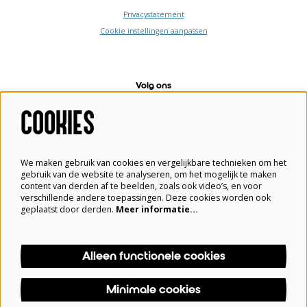
Privacystatement
Cookie instellingen aanpassen
Volg ons
COOKIES
Meld je aan voor de nieuwsbrief
We maken gebruik van cookies en vergelijkbare technieken om het
gebruik van de website te analyseren, om het mogelijk te maken
content van derden af te beelden, zoals ook video’s, en voor
verschillende andere toepassingen. Deze cookies worden ook
Aanmelden
geplaatst door derden.
Meer informatie…
Alleen functionele cookies
Deze site wordt beschermd door reCAPTCHA, dataverwerking gebeurt in overeenstemming met de
Cloud Data Processing Addendum
van Google.
Minimale cookies