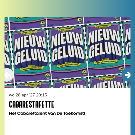
Overslaan
wo 28 apr ’27
20:15
CABARESTAFETTE
Het Cabarettalent Van De Toekomst!