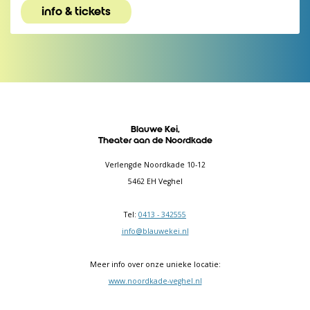
info & tickets
Blauwe Kei,
Theater aan de Noordkade
Verlengde Noordkade 10-12
5462 EH Veghel
Tel:
0413 - 342555
info@blauwekei.nl
Meer info over onze unieke locatie:
www.noordkade-veghel.nl