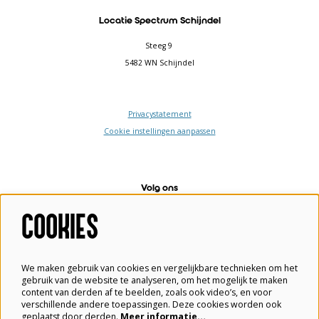
Locatie Spectrum Schijndel
Steeg 9
5482 WN Schijndel
Privacystatement
Cookie instellingen aanpassen
Volg ons
COOKIES
Meld je aan voor de nieuwsbrief
We maken gebruik van cookies en vergelijkbare technieken om het
gebruik van de website te analyseren, om het mogelijk te maken
content van derden af te beelden, zoals ook video’s, en voor
verschillende andere toepassingen. Deze cookies worden ook
geplaatst door derden.
Meer informatie…
Aanmelden