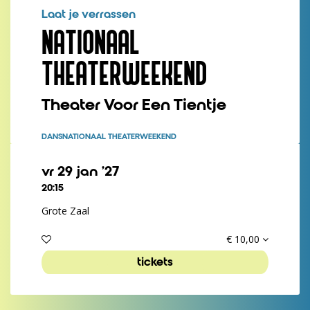
Laat je verrassen
NATIONAAL
THEATERWEEKEND
Theater Voor Een Tientje
DANS
NATIONAAL THEATERWEEKEND
vr 29 jan ’27
20:15
Grote Zaal
€ 10,00
nzoomen
tickets