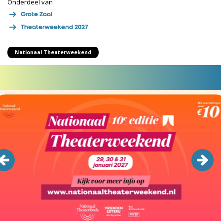
Onderdeel van
Grote Zaal
Theaterweekend 2027
Nationaal Theaterweekend
Overslaan