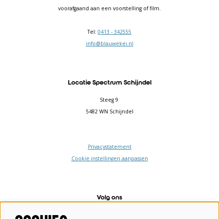
voorafgaand aan een voorstelling of film.
Tel:
0413 - 342555
info@blauwekei.nl
Locatie Spectrum Schijndel
Steeg 9
5482 WN Schijndel
Privacystatement
Cookie instellingen aanpassen
Volg ons