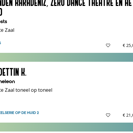
NDEN KARADENIZ, ZERO DANCE THEATRE EN HE
O
sts
te Zaal
S
€ 25
DETTIN K.
eleon
e Zaal toneel op toneel
EEL
SERIE OP DE HUID 2
€ 21