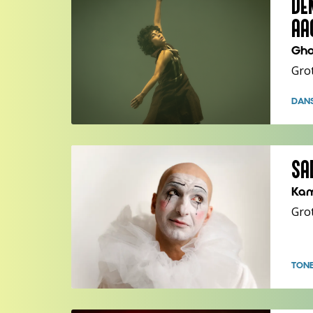
DE
AA
Gho
Gro
DAN
SA
Kam
Grot
TON