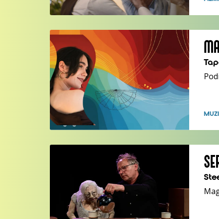
MA
Tap
Pod
MUZI
SE
Ste
Mag