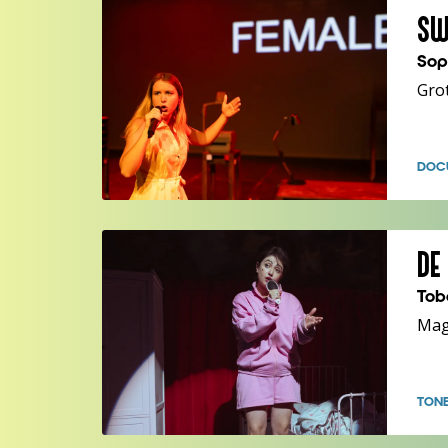
SW
Sop
Gro
DOCU
DE
Tob
Mag
TON