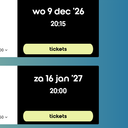
wo 9 dec ’26
20:15
tickets
,00
za 16 jan ’27
20:00
tickets
,50