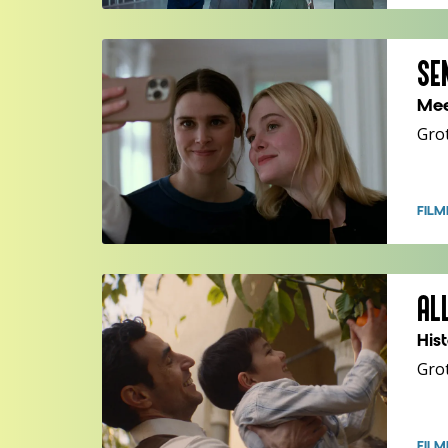
SE
Mee
Gro
FILM
AL
Hist
Gro
FILM