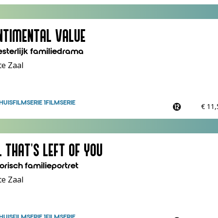
NTIMENTAL VALUE
sterlijk familiedrama
te Zaal
HUIS
FILMSERIE 1
FILMSERIE
€ 11
L THAT'S LEFT OF YOU
orisch familieportret
te Zaal
HUIS
FILMSERIE 1
FILMSERIE