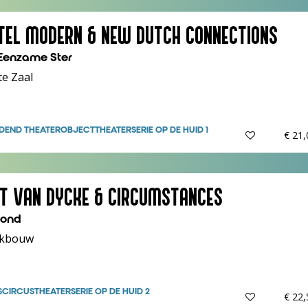
TEL MODERN & NEW DUTCH CONNECTIONS
Eenzame Ster
te Zaal
DEND THEATER
OBJECTTHEATER
SERIE OP DE HUID 1
€ 21
ET VAN DYCKE & CIRCUMSTANCES
ond
kbouw
S
CIRCUSTHEATER
SERIE OP DE HUID 2
€ 22