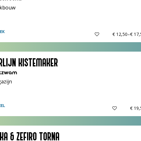
kbouw
EK
€ 12,50–€ 17
RLIJN KISTEMAKER
ikzwam
azijn
EEL
€ 19
IKA & ZEFIRO TORNA