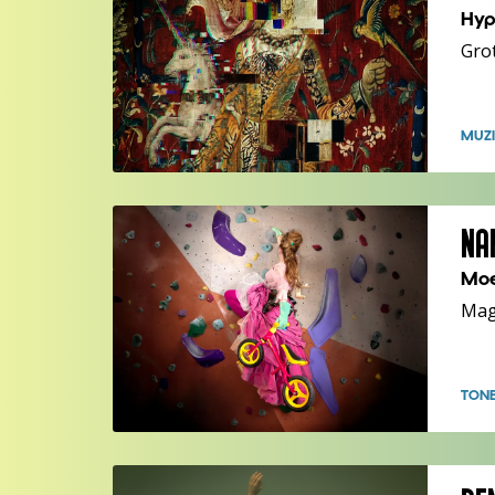
Hyp
Grot
MUZI
NA
Mo
Mag
TON