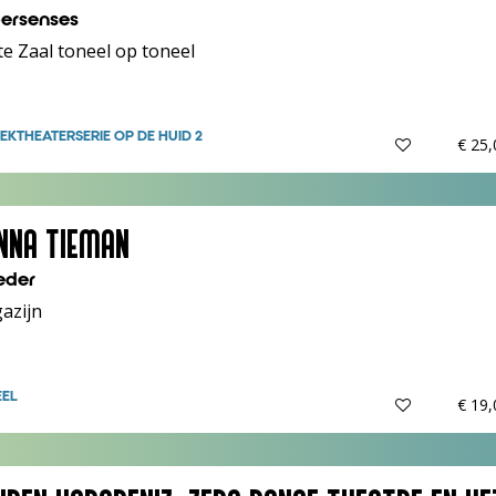
ersenses
e Zaal toneel op toneel
EKTHEATER
SERIE OP DE HUID 2
€ 25
NNA TIEMAN
eder
azijn
EEL
€ 19