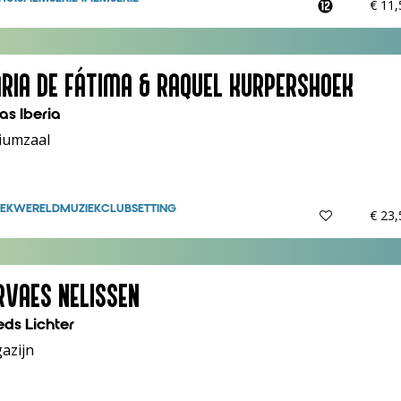
€ 11
RIA DE FÁTIMA & RAQUEL KURPERSHOEK
as Iberia
iumzaal
EK
WERELDMUZIEK
CLUBSETTING
€ 23
RVAES NELISSEN
eds Lichter
azijn