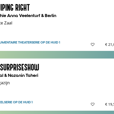
IPING RIGHT
hie Anna Veelenturf & Berlin
te Zaal
MENTAIRE THEATER
SERIE OP DE HUID 1
€ 21
 SURPRISESHOW
al & Nazanin Taheri
azijn
EEL
SERIE OP DE HUID 1
€ 19