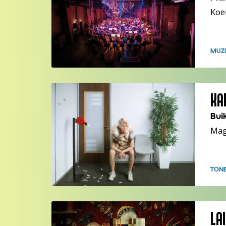
Koe
MUZI
KA
Bu
Mag
TON
LA