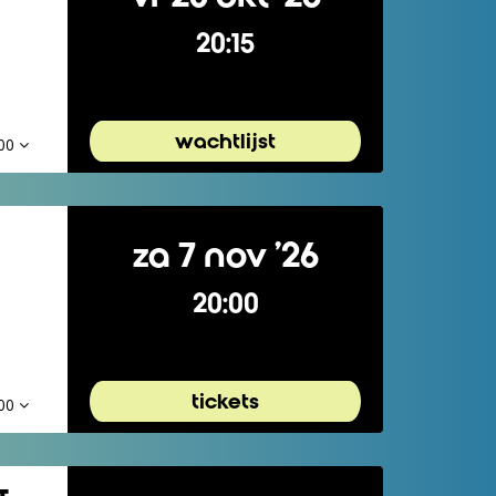
20:15
wachtlijst
,00
za 7 nov ’26
20:00
tickets
,00