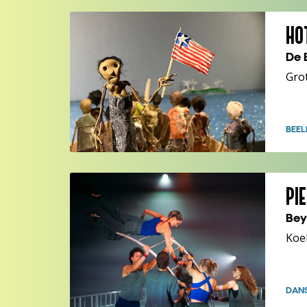
HO
De 
Gro
BEEL
PI
Bey
Koe
DAN