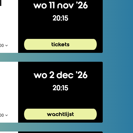
T
wo 11 nov ’26
20:15
tickets
,00
wo 2 dec ’26
20:15
wachtlijst
,00