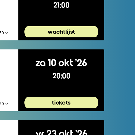
21:00
wachtlijst
,50
za 10 okt ’26
20:00
tickets
,50
vr 23 okt ’26