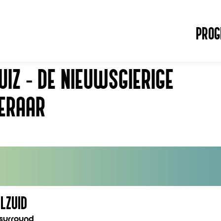
PRO
IZ - DE NIEUWSGIERIGE
ERAAR
ILZUID
lsurround