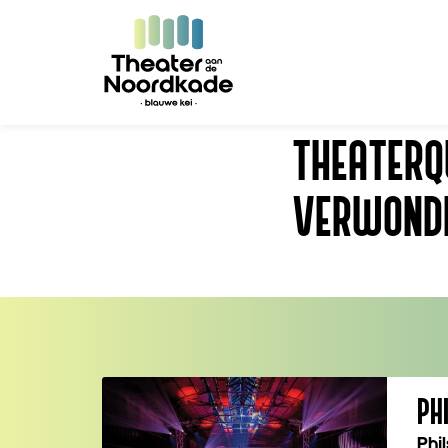
THEATERQU
VERWOND
PH
Phi