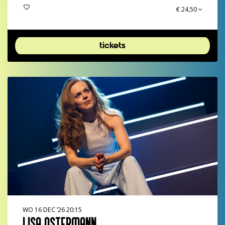
€ 24,50
tickets
WO 16 DEC ’26
20:15
LISA OSTERMANN