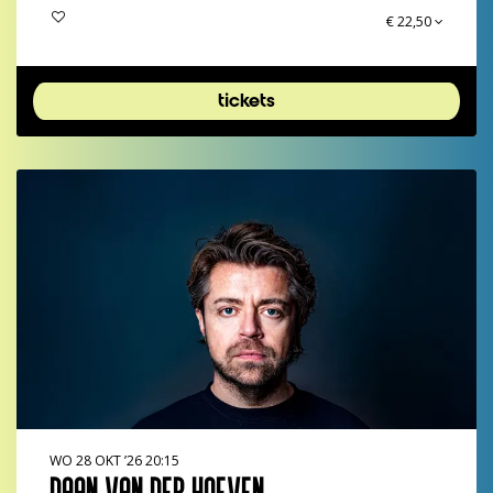
€ 22,50
tickets
WO 28 OKT ’26
20:15
DAAN VAN DER HOEVEN