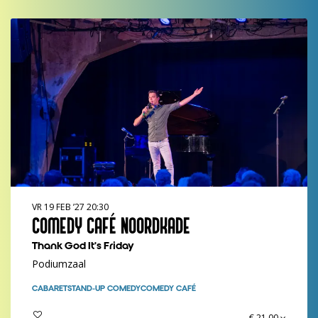
VR 19 FEB ’27
20:30
COMEDY CAFÉ NOORDKADE
Thank God It's Friday
Podiumzaal
CABARET
STAND-UP COMEDY
COMEDY CAFÉ
€ 21,00