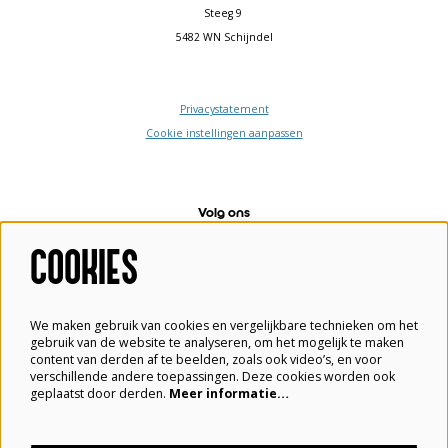
Steeg 9
5482 WN Schijndel
Privacystatement
Cookie instellingen aanpassen
Volg ons
COOKIES
Meld je aan voor de nieuwsbrief
We maken gebruik van cookies en vergelijkbare technieken om het
gebruik van de website te analyseren, om het mogelijk te maken
content van derden af te beelden, zoals ook video’s, en voor
verschillende andere toepassingen. Deze cookies worden ook
geplaatst door derden.
Meer informatie…
Aanmelden