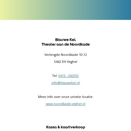
Blauwe Kei,
Theater aan de Noordkade
Verlengde Noordkade 10-12
5462 EH Veghel
Tel:
0413 - 342555
info@blauwekei.nl
Meer info over onze unieke locatie:
www.noordkade-veghel.nl
Kassa & kaartverkoop