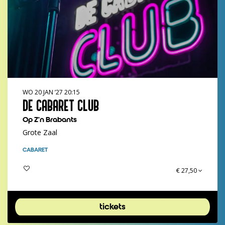
WO 20 JAN ’27
20:15
DE CABARET CLUB
Op Z'n Brabants
Grote Zaal
CABARET
€ 27,50
tickets